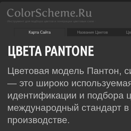
· Инструмент для подбора цветов и генерации цветовых схем ·
Карта Сайта
Названия Цветов
Цв
ЦВЕТА PANTONE
Цветовая модель Пантон, с
— это широко используема
идентификации и подбора 
международный стандарт в
производстве.