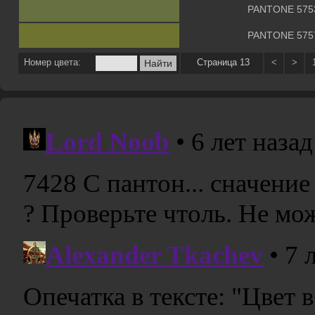
PANTONE 575
PANTONE 575
Номер цвета:
Страница 13
<
>