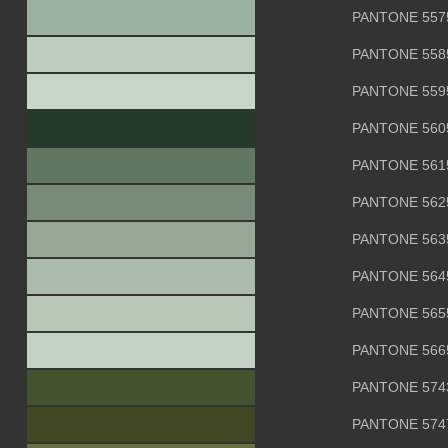
PANTONE 557
PANTONE 558
PANTONE 559
PANTONE 560
PANTONE 561
PANTONE 562
PANTONE 563
PANTONE 564
PANTONE 565
PANTONE 566
PANTONE 574
PANTONE 574