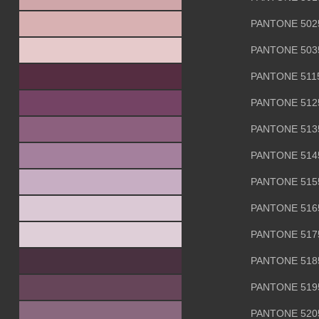
PANTONE 502
PANTONE 503
PANTONE 511
PANTONE 512
PANTONE 513
PANTONE 514
PANTONE 515
PANTONE 516
PANTONE 517
PANTONE 518
PANTONE 519
PANTONE 520