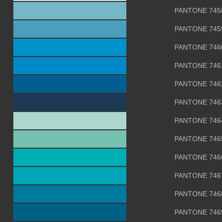
PANTONE 745
PANTONE 745
PANTONE 746
PANTONE 746
PANTONE 746
PANTONE 746
PANTONE 746
PANTONE 746
PANTONE 746
PANTONE 746
PANTONE 746
PANTONE 746