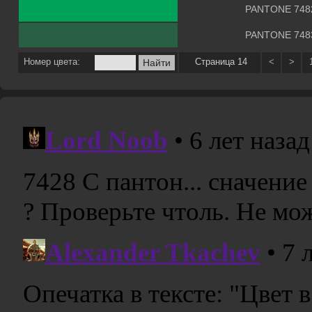
PANTONE 748
PANTONE 748
Номер цвета:
Страница 14
<
>