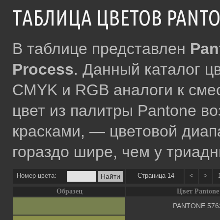
ТАБЛИЦА ЦВЕТОВ PANT
В таблице представлен
Pan
Process
. Данный каталог 
CMYK и RGB аналоги к сме
цвет из палитры Pantone в
красками, — цветовой диап
гораздо шире, чем у триад
Номер цвета:
Страница 14
<
>
Образец
Цвет Pantone
PANTONE 576