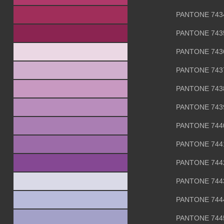
PANTONE 743
PANTONE 743
PANTONE 743
PANTONE 743
PANTONE 743
PANTONE 743
PANTONE 744
PANTONE 744
PANTONE 744
PANTONE 744
PANTONE 744
PANTONE 744