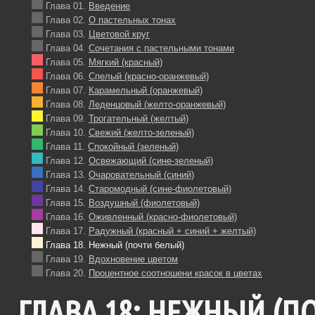
Глава 01.
Введение
Глава 02.
О пастельных тонах
Глава 03.
Цветовой круг
Глава 04.
Сочетания с пастельными тонами
Глава 05.
Мягкий (красный)
Глава 06.
Спелый (красно-оранжевый)
Глава 07.
Карамельный (оранжевый)
Глава 08.
Леденцовый (желто-оранжевый)
Глава 09.
Трогательный (желтый)
Глава 10.
Свежий (желто-зеленый)
Глава 11.
Спокойный (зеленый)
Глава 12.
Освежающий (сине-зеленый)
Глава 13.
Очаровательный (синий)
Глава 14.
Старомодный (сине-фиолетовый)
Глава 15.
Воздушный (фиолетовый)
Глава 16.
Оживленный (красно-фиолетовый)
Глава 17.
Радужный (красный + синий + желтый)
Глава 18. Нежный (почти белый)
Глава 19.
Вдохновение цветом
Глава 20.
Процентное соотношени красок в цветах
НЕЖНЫЙ (ПО