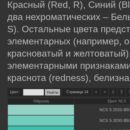
Красный (Red, R), Синий (Bl
два нехроматических – Белы
S). Остальные цвета предс
элементарных (например, 
красноватый и желтоватый)
элементарными признаками 
краснота (redness), белизна (
Цвет:
Страница 14
<
>
1
2
Образец
Цвет NCS
NCS S 2020-B5
NCS S 2030-B5