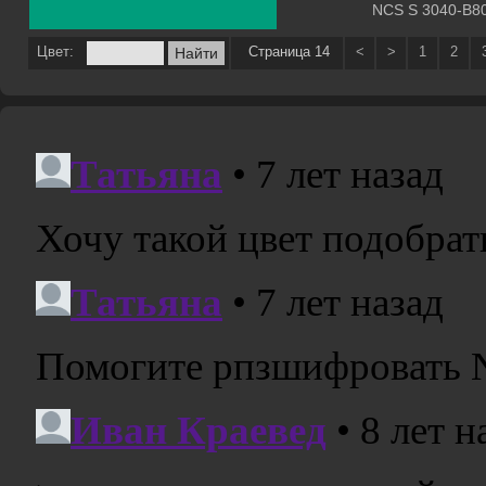
NCS S 3040-B8
Цвет:
Страница 14
<
>
1
2