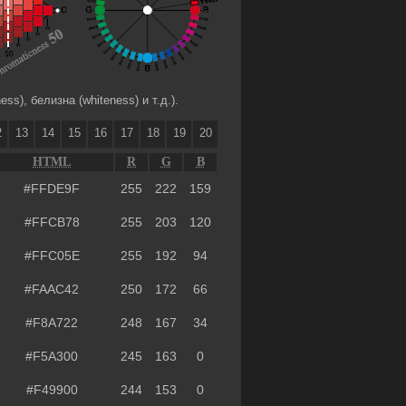
s), белизна (whiteness) и т.д.).
2
13
14
15
16
17
18
19
20
HTML
R
G
B
#FFDE9F
255
222
159
#FFCB78
255
203
120
#FFC05E
255
192
94
#FAAC42
250
172
66
#F8A722
248
167
34
#F5A300
245
163
0
#F49900
244
153
0