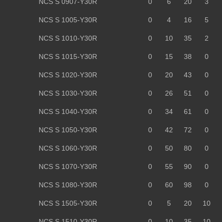
NCS S 0907-Y30R
0
6
20
3
NCS S 1005-Y30R
0
4
16
5
NCS S 1010-Y30R
0
10
35
2
NCS S 1015-Y30R
0
15
38
0
NCS S 1020-Y30R
0
20
43
0
NCS S 1030-Y30R
0
26
51
0
NCS S 1040-Y30R
0
34
61
0
NCS S 1050-Y30R
0
42
72
0
NCS S 1060-Y30R
0
50
80
0
NCS S 1070-Y30R
0
55
90
0
NCS S 1080-Y30R
0
60
98
0
NCS S 1505-Y30R
0
5
20
10
NCS S 1510-Y30R
0
10
35
10