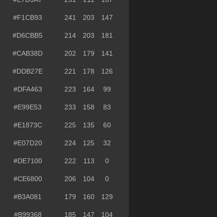
#F1CB93
241
203
147
#D6CBB5
214
203
181
#CAB38D
202
179
141
#DDB27E
221
178
126
#DFA463
223
164
99
#E99E53
233
158
83
#E1873C
225
135
60
#E07D20
224
125
32
#DE7100
222
113
0
#CE6800
206
104
0
#B3A081
179
160
129
#B99368
185
147
104