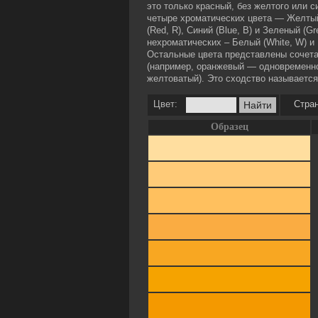
это только красный, без желтого или си
четыре хроматических цвета — Желтый 
(Red, R), Синий (Blue, B) и Зеленый (Gr
нехроматических – Белый (White, W) и 
Остальные цвета представлены сочет
(например, оранжевый — одновременно
желтоватый). Это сходство называется э
Цвет:
Стран
Образец