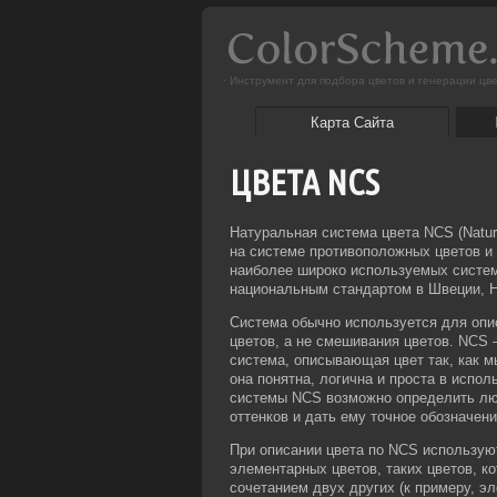
· Инструмент для подбора цветов и генерации цве
Карта Сайта
ЦВЕТА NCS
Натуральная система цвета NCS (Natu
на системе противоположных цветов и
наиболее широко используемых систем
национальным стандартом в Швеции, Н
Система обычно используется для опи
цветов, а не смешивания цветов. NCS
система, описывающая цвет так, как м
она понятна, логична и проста в испол
системы NCS возможно определить лю
оттенков и дать ему точное обозначени
При описании цвета по NCS использую
элементарных цветов, таких цветов, к
сочетанием двух других (к примеру, 