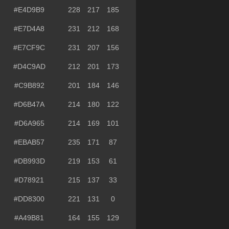
#E4D9B9
228
217
185
#E7D4A8
231
212
168
#E7CF9C
231
207
156
#D4C9AD
212
201
173
#C9B892
201
184
146
#D6B47A
214
180
122
#D6A965
214
169
101
#EBAB57
235
171
87
#DB993D
219
153
61
#D78921
215
137
33
#DD8300
221
131
0
#A49B81
164
155
129