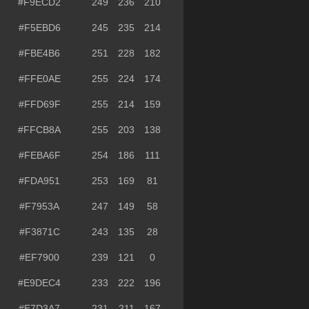
#F9ECD2
249
236
210
#F5EBD6
245
235
214
#FBE4B6
251
228
182
#FFE0AE
255
224
174
#FFD69F
255
214
159
#FFCB8A
255
203
138
#FEBA6F
254
186
111
#FDA951
253
169
81
#F7953A
247
149
58
#F3871C
243
135
28
#EF7900
239
121
0
#E9DEC4
233
222
196
#E7D3A7
231
211
167