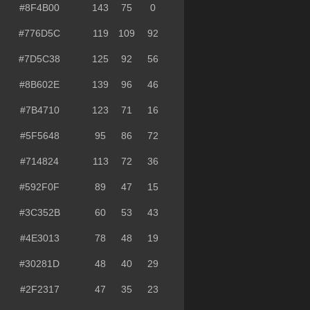
#8F4B00
143
75
0
#776D5C
119
109
92
#7D5C38
125
92
56
#8B602E
139
96
46
#7B4710
123
71
16
#5F5648
95
86
72
#714824
113
72
36
#592F0F
89
47
15
#3C352B
60
53
43
#4E3013
78
48
19
#30281D
48
40
29
#2F2317
47
35
23