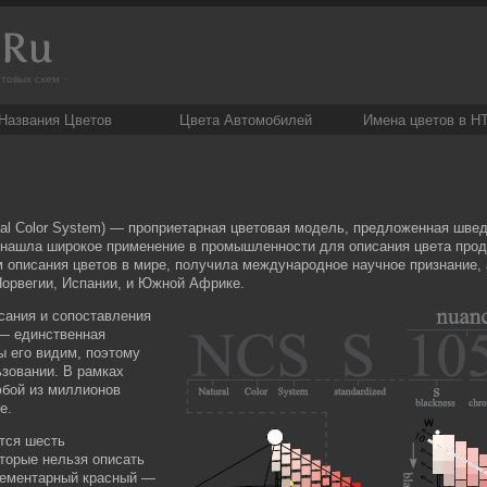
товых схем ·
Названия Цветов
Цвета Автомобилей
Имена цветов в H
ral Color System) — проприетарная цветовая модель, предложенная шве
 нашла широкое применение в промышленности для описания цвета прод
 описания цветов в мире, получила международное научное признание, 
орвегии, Испании, и Южной Африке.
сания и сопоставления
 — единственная
ы его видим, поэтому
ьзовании. В рамках
бой из миллионов
е.
тся шесть
оторые нельзя описать
элементарный красный —