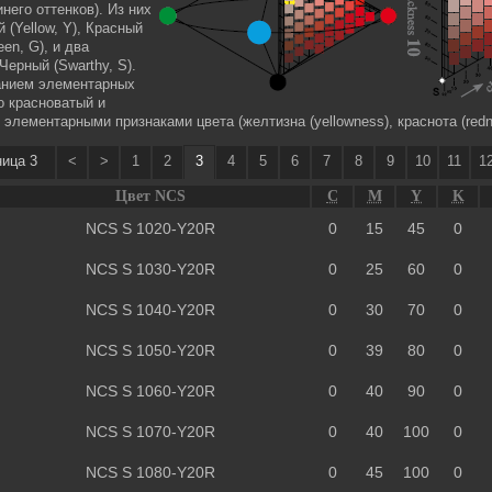
него оттенков). Из них
(Yellow, Y), Красный
een, G), и два
Черный (Swarthy, S).
анием элементарных
 красноватый и
лементарными признаками цвета (желтизна (yellowness), краснота (rednes
ица 3
<
>
1
2
3
4
5
6
7
8
9
10
11
1
Цвет NCS
C
M
Y
K
NCS S 1020-Y20R
0
15
45
0
NCS S 1030-Y20R
0
25
60
0
NCS S 1040-Y20R
0
30
70
0
NCS S 1050-Y20R
0
39
80
0
NCS S 1060-Y20R
0
40
90
0
NCS S 1070-Y20R
0
40
100
0
NCS S 1080-Y20R
0
45
100
0