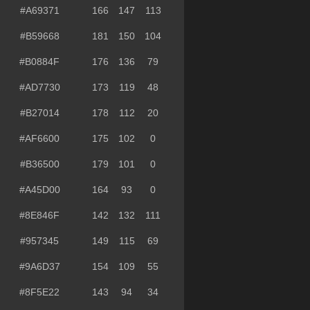
#A69371
166
147
113
#B59668
181
150
104
#B0884F
176
136
79
#AD7730
173
119
48
#B27014
178
112
20
#AF6600
175
102
0
#B36500
179
101
0
#A45D00
164
93
0
#8E846F
142
132
111
#957345
149
115
69
#9A6D37
154
109
55
#8F5E22
143
94
34